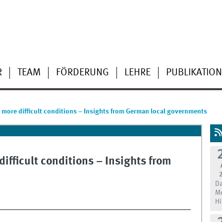
R
TEAM
FÖRDERUNG
LEHRE
PUBLIKATIO
 more difficult conditions – Insights from German local governments
ifficult conditions – Insights from
Da
Mo
Hi