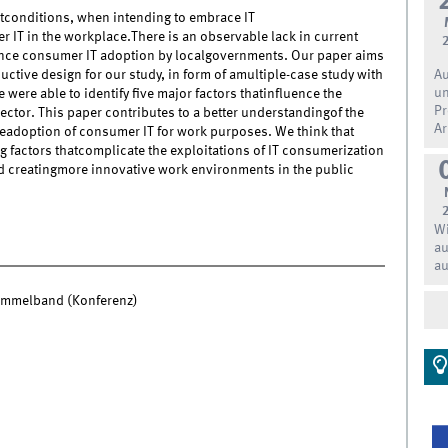
ltconditions, when intending to embrace IT
 IT in the workplace.There is an observable lack in current
fluence consumer IT adoption by localgovernments. Our paper aims
Au
uctive design for our study, in form of amultiple-case study with
un
ere able to identify five major factors thatinfluence the
Pr
ector. This paper contributes to a better understandingof the
Ar
headoption of consumer IT for work purposes. We think that
g factors thatcomplicate the exploitations of IT consumerization
nd creatingmore innovative work environments in the public
Wi
au
au
Sammelband (Konferenz)