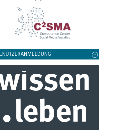
ENUTZERANMELDUNG
wissen
.
leben