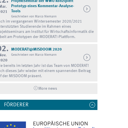
22.
Projektseminar der WWU konzipiert
Prototyp eines Kommentar-Analyse-
Mar.
Tools
2021
Geschrieben von Marco Niemann
ch im vergangenen Wintersemester 2020/2021
terstützten Studierende im Rahmen eines
ojektseminars am Institut für Wirtschaftsinformatik die
beit am Prototypen der MODERAT!-Plattform.
02.
MODERAT!@MISDOOM 2020
Nov.
Geschrieben von Marco Niemann
2020
e bereits im letzten Jahr ist das Team von MODERAT!
ch dieses Jahr wieder mit einem spannenden Beitrag
f der MISDOOM präsent.
More news
FÖRDERER