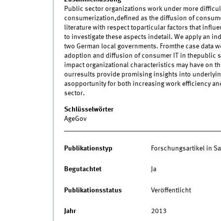
Public sector organizations work under more difficu
consumerization,defined as the diffusion of consumer
literature with respect toparticular factors that in
to investigate these aspects indetail. We apply an ind
two German local governments. Fromthe case data we w
adoption and diffusion of consumer IT in thepublic s
impact organizational characteristics may have on t
ourresults provide promising insights into underlyin
asopportunity for both increasing work efficiency a
sector.
Schlüsselwörter
AgeGov
Publikationstyp
Forschungsartikel in 
Begutachtet
Ja
Publikationsstatus
Veröffentlicht
Jahr
2013