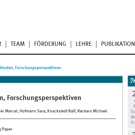
R
TEAM
FÖRDERUNG
LEHRE
PUBLIKATIO
ethoden, Forschungsperspektiven
en, Forschungsperspektiven
dier Marcel, Hofmann Sara, Knackstedt Ralf, Räckers Michael
Da
Mo
Hi
g Paper