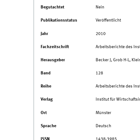
Begutachtet
Nein
Publikationsstatus
Veröffentlicht
Jahr
2010
Fachzeitschrift
Arbeitsberichte des Inst
Herausgeber
Becker J, Grob H-L, Kle
Band
128
Reihe
Arbeitsberichte des Inst
Verlag
Institut für Wirtschaft
Ort
Münster
Sprache
Deutsch
ISSN
1438-3985