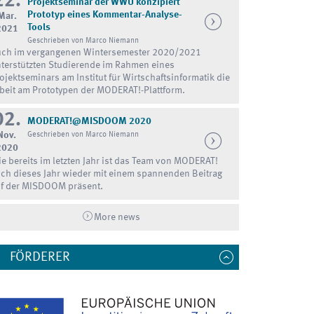
22.
Projektseminar der WWU konzipiert
Prototyp eines Kommentar-Analyse-
Mar.
Tools
2021
Geschrieben von Marco Niemann
ch im vergangenen Wintersemester 2020/2021
terstützten Studierende im Rahmen eines
ojektseminars am Institut für Wirtschaftsinformatik die
beit am Prototypen der MODERAT!-Plattform.
02.
MODERAT!@MISDOOM 2020
Nov.
Geschrieben von Marco Niemann
2020
e bereits im letzten Jahr ist das Team von MODERAT!
ch dieses Jahr wieder mit einem spannenden Beitrag
f der MISDOOM präsent.
More news
FÖRDERER