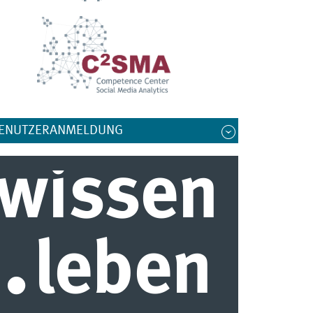
ENUTZERANMELDUNG
wissen
.
leben