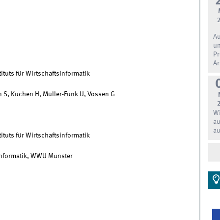
Au
un
Pr
Ar
ituts für Wirtschaftsinformatik
in S, Kuchen H, Müller-Funk U, Vossen G
Wi
au
au
ituts für Wirtschaftsinformatik
sinformatik, WWU Münster