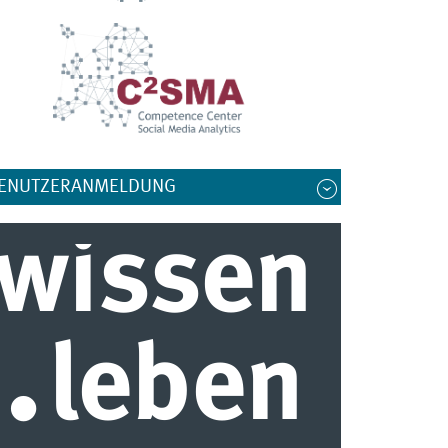
ENUTZERANMELDUNG
wissen
.
leben