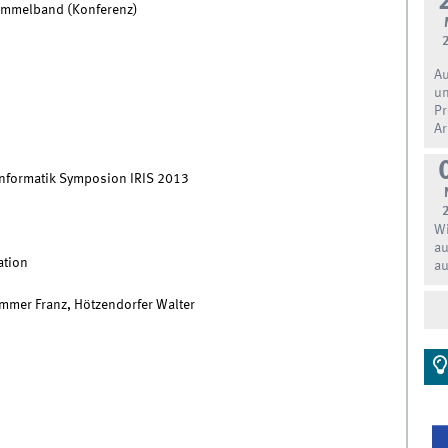
Sammelband (Konferenz)
Au
un
Pr
Ar
informatik Symposion IRIS 2013
Wi
au
ation
au
mmer Franz, Hötzendorfer Walter