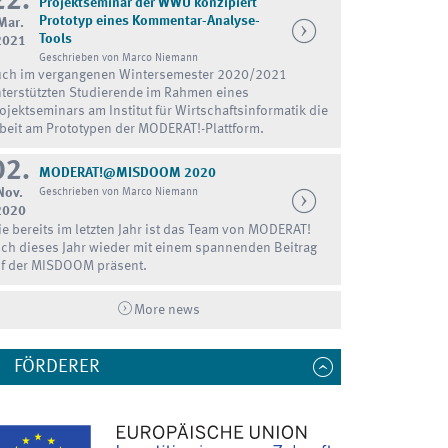
22.
Projektseminar der WWU konzipiert
Prototyp eines Kommentar-Analyse-
Mar.
Tools
2021
Geschrieben von Marco Niemann
ch im vergangenen Wintersemester 2020/2021
terstützten Studierende im Rahmen eines
ojektseminars am Institut für Wirtschaftsinformatik die
beit am Prototypen der MODERAT!-Plattform.
02.
MODERAT!@MISDOOM 2020
Nov.
Geschrieben von Marco Niemann
2020
e bereits im letzten Jahr ist das Team von MODERAT!
ch dieses Jahr wieder mit einem spannenden Beitrag
f der MISDOOM präsent.
More news
FÖRDERER