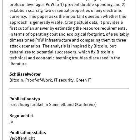
protocol leverages PoW to 1) prevent double spending and 2)
establish scarcity, two essential properties of any electronic
currency. This paper asks the important question whether this
approach is generally viable. Citing actual data, it provides a
first cut of an answer by estimating the resource requirements,
in terms of operating cost and ecological footprint, of a suitably
dimensioned PoW infrastructure and comparing them to three
attack scenarios. The analysis is inspired by Bitcoin, but
generalizes to potential successors, which fix Bitcoin’s
technical and economic teething troubles discussed in the
literature.
Schlüsselwörter
Bitcoin; Proof-of-Work; IT security; Green IT
Publikationstyp
Forschungsartikel in Sammelband (Konferenz)
Begutachtet
Ja
Publikationsstatus
Veröffentlicht