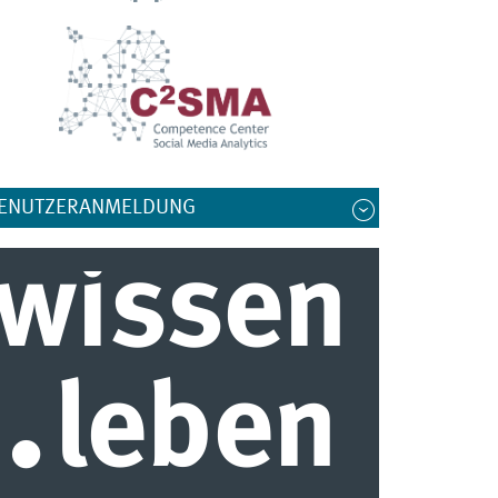
ENUTZERANMELDUNG
wissen
.
leben