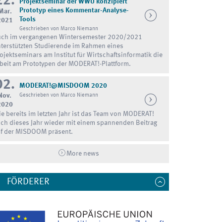
22.
Projektseminar der WWU konzipiert
Prototyp eines Kommentar-Analyse-
Mar.
Tools
2021
Geschrieben von Marco Niemann
ch im vergangenen Wintersemester 2020/2021
terstützten Studierende im Rahmen eines
ojektseminars am Institut für Wirtschaftsinformatik die
beit am Prototypen der MODERAT!-Plattform.
02.
MODERAT!@MISDOOM 2020
Nov.
Geschrieben von Marco Niemann
2020
e bereits im letzten Jahr ist das Team von MODERAT!
ch dieses Jahr wieder mit einem spannenden Beitrag
f der MISDOOM präsent.
More news
FÖRDERER