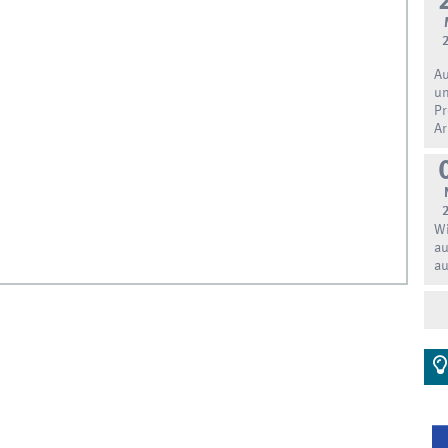
Au
un
Pr
Ar
Wi
au
au