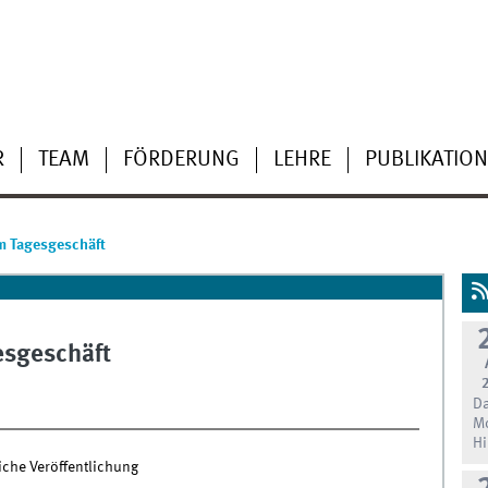
R
TEAM
FÖRDERUNG
LEHRE
PUBLIKATIO
im Tagesgeschäft
esgeschäft
Da
Mo
Hi
iche Veröffentlichung