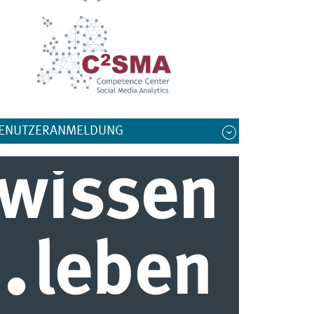
ENUTZERANMELDUNG
wissen
.
leben