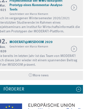
22.
Projektseminar der WWU konzipiert
Prototyp eines Kommentar-Analyse-
Mar.
Tools
2021
Geschrieben von Marco Niemann
ch im vergangenen Wintersemester 2020/2021
terstützten Studierende im Rahmen eines
ojektseminars am Institut für Wirtschaftsinformatik die
beit am Prototypen der MODERAT!-Plattform.
02.
MODERAT!@MISDOOM 2020
Nov.
Geschrieben von Marco Niemann
2020
e bereits im letzten Jahr ist das Team von MODERAT!
ch dieses Jahr wieder mit einem spannenden Beitrag
f der MISDOOM präsent.
More news
FÖRDERER