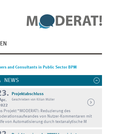
NEN
mers and Consultants in Public Sector BPM
NEWS
23.
Projektabschluss
Apr.
Geschrieben von Kilian Müller
2022
s Projekt “MODERAT!: Reduzierung des
derationsaufwandes von Nutzer-Kommentaren mit
lfe von Automatisierung durch textanalytische M