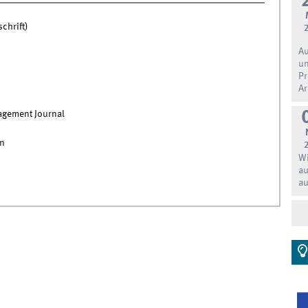
chrift)
Au
un
Pr
Ar
gement Journal
on
Wi
au
au