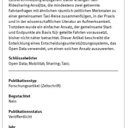
Ridesharing-Ansä}tze, die mindestens zwei getrennte
Fahrtanfragen mit ähnlichen räumlich-zeitlichen Merkmalen zu
einer gemeinsamen Taxi-Reise zusammenfü}gen, in der Praxis
und in der wissenschaftlichen Literatur an Aufmerksamkeit.
Trotzdem wurde ein einfacher Ansatz, der gemeinsame Start-
und Endpunkte als Basis fü}r geteilte Fahrten voraussetzt,
bisher nicht näher betrachtet. Dieser Artikel beschreibt die
Entwicklung eines Entscheidungsunterstü}tzungssystems, das
Open Data verwendet, um einen solchen Ansatz auszuwerten.
Schlüsselwörter
Open Data; Mobilität; Sharing; Taxi;
Publikationstyp
Forschungsartikel (Zeitschrift)
Begutachtet
Nein
Publikationsstatus
Veröffentlicht
Jahr