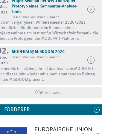
22.
Projektseminar der WWU konzipiert
Prototyp eines Kommentar-Analyse-
Mar.
Tools
2021
Geschrieben von Marco Niemann
ch im vergangenen Wintersemester 2020/2021
terstützten Studierende im Rahmen eines
ojektseminars am Institut für Wirtschaftsinformatik die
beit am Prototypen der MODERAT!-Plattform.
02.
MODERAT!@MISDOOM 2020
Nov.
Geschrieben von Marco Niemann
2020
e bereits im letzten Jahr ist das Team von MODERAT!
ch dieses Jahr wieder mit einem spannenden Beitrag
f der MISDOOM präsent.
More news
FÖRDERER