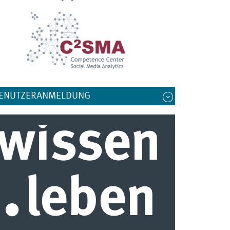
ENUTZERANMELDUNG
wissen
.
leben