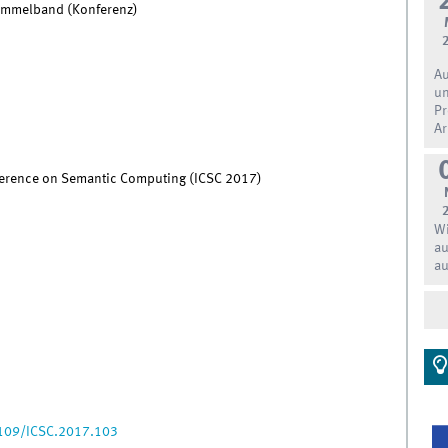
Sammelband (Konferenz)
Au
un
Pr
Ar
ference on Semantic Computing (ICSC 2017)
Wi
au
au
1109/ICSC.2017.103